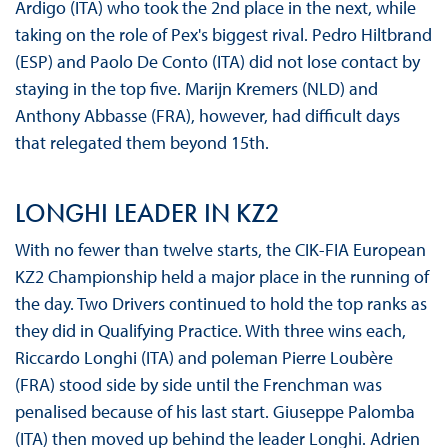
Ardigo (ITA) who took the 2nd place in the next, while
taking on the role of Pex's biggest rival. Pedro Hiltbrand
(ESP) and Paolo De Conto (ITA) did not lose contact by
staying in the top five. Marijn Kremers (NLD) and
Anthony Abbasse (FRA), however, had difficult days
that relegated them beyond 15th.
LONGHI LEADER IN KZ2
With no fewer than twelve starts, the CIK-FIA European
KZ2 Championship held a major place in the running of
the day. Two Drivers continued to hold the top ranks as
they did in Qualifying Practice. With three wins each,
Riccardo Longhi (ITA) and poleman Pierre Loubère
(FRA) stood side by side until the Frenchman was
penalised because of his last start. Giuseppe Palomba
(ITA) then moved up behind the leader Longhi. Adrien