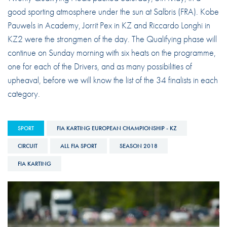
good sporting atmosphere under the sun at Salbris (FRA). Kobe
Pauwels in Academy, Jorrit Pex in KZ and Riccardo Longhi in
KZ2 were the strongmen of the day. The Qualifying phase will
continue on Sunday morning with six heats on the programme,
one for each of the Drivers, and as many possibilities of
upheaval, before we will know the list of the 34 finalists in each
category.
SPORT
FIA KARTING EUROPEAN CHAMPIONSHIP - KZ
CIRCUIT
ALL FIA SPORT
SEASON 2018
FIA KARTING