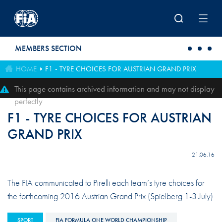
Skip to main content
MEMBERS SECTION
HOME
F1 - TYRE CHOICES FOR AUSTRIAN GRAND PRIX
This page contains archived information and may not display
perfectly
F1 - TYRE CHOICES FOR AUSTRIAN
GRAND PRIX
21.06.16
The FIA communicated to Pirelli each team’s tyre choices for
the forthcoming 2016 Austrian Grand Prix (Spielberg 1-3 July)
SPORT
FIA FORMULA ONE WORLD CHAMPIONSHIP