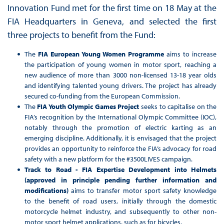
Innovation Fund met for the first time on 18 May at the
FIA Headquarters in Geneva, and selected the first
three projects to benefit from the Fund:
The
FIA European Young Women Programme
aims to increase
the participation of young women in motor sport, reaching a
new audience of more than 3000 non-licensed 13-18 year olds
and identifying talented young drivers. The project has already
secured co-funding from the European Commission.
The
FIA Youth Olympic Games Project
seeks to capitalise on the
FIA’s recognition by the International Olympic Committee (IOC),
notably through the promotion of electric karting as an
emerging discipline. Additionally, it is envisaged that the project
provides an opportunity to reinforce the FIA’s advocacy for road
safety with a new platform for the #3500LIVES campaign.
Track to Road - FIA Expertise Development into Helmets
(approved in principle pending further information and
modifications)
aims to transfer motor sport safety knowledge
to the benefit of road users, initially through the domestic
motorcycle helmet industry, and subsequently to other non-
motor sport helmet applications, such as for bicycles.