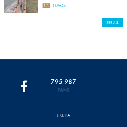
FIA
24.06.26
SEE ALL
795 987
FANS
LIKE FIA