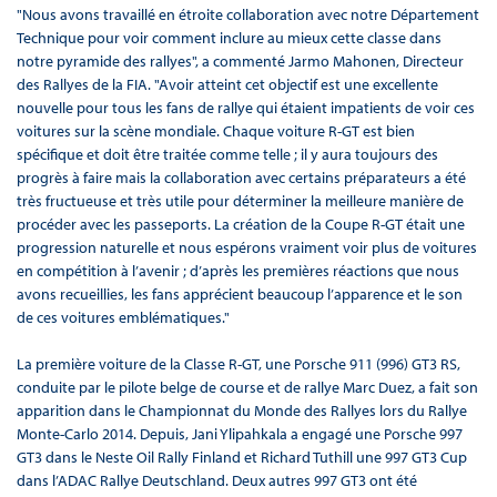
"Nous avons travaillé en étroite collaboration avec notre Département
Technique pour voir comment inclure au mieux cette classe dans
notre pyramide des rallyes", a commenté Jarmo Mahonen, Directeur
des Rallyes de la FIA. "Avoir atteint cet objectif est une excellente
nouvelle pour tous les fans de rallye qui étaient impatients de voir ces
voitures sur la scène mondiale. Chaque voiture R-GT est bien
spécifique et doit être traitée comme telle ; il y aura toujours des
progrès à faire mais la collaboration avec certains préparateurs a été
très fructueuse et très utile pour déterminer la meilleure manière de
procéder avec les passeports. La création de la Coupe R-GT était une
progression naturelle et nous espérons vraiment voir plus de voitures
en compétition à l’avenir ; d’après les premières réactions que nous
avons recueillies, les fans apprécient beaucoup l’apparence et le son
de ces voitures emblématiques."
La première voiture de la Classe R-GT, une Porsche 911 (996) GT3 RS,
conduite par le pilote belge de course et de rallye Marc Duez, a fait son
apparition dans le Championnat du Monde des Rallyes lors du Rallye
Monte-Carlo 2014. Depuis, Jani Ylipahkala a engagé une Porsche 997
GT3 dans le Neste Oil Rally Finland et Richard Tuthill une 997 GT3 Cup
dans l’ADAC Rallye Deutschland. Deux autres 997 GT3 ont été