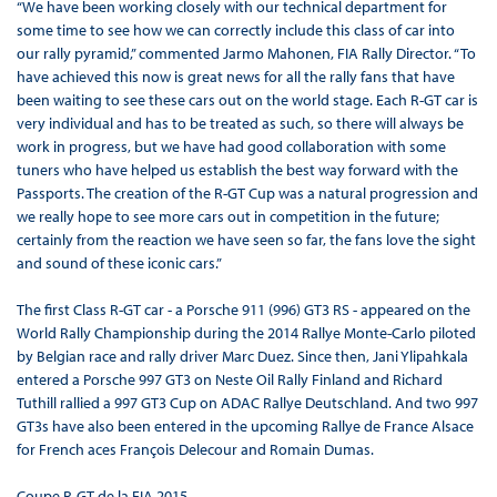
“We have been working closely with our technical department for
some time to see how we can correctly include this class of car into
our rally pyramid,” commented Jarmo Mahonen, FIA Rally Director. “To
have achieved this now is great news for all the rally fans that have
been waiting to see these cars out on the world stage. Each R-GT car is
very individual and has to be treated as such, so there will always be
work in progress, but we have had good collaboration with some
tuners who have helped us establish the best way forward with the
Passports. The creation of the R-GT Cup was a natural progression and
we really hope to see more cars out in competition in the future;
certainly from the reaction we have seen so far, the fans love the sight
and sound of these iconic cars.”
The first Class R-GT car - a Porsche 911 (996) GT3 RS - appeared on the
World Rally Championship during the 2014 Rallye Monte-Carlo piloted
by Belgian race and rally driver Marc Duez. Since then, Jani Ylipahkala
entered a Porsche 997 GT3 on Neste Oil Rally Finland and Richard
Tuthill rallied a 997 GT3 Cup on ADAC Rallye Deutschland. And two 997
GT3s have also been entered in the upcoming Rallye de France Alsace
for French aces François Delecour and Romain Dumas.
Coupe R-GT de la FIA 2015