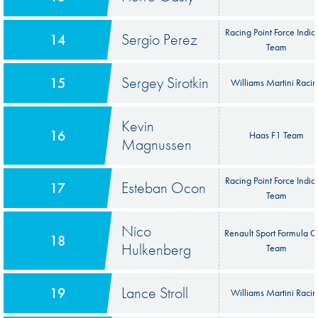
Racing Point Force India
Sergio Perez
14
Team
Sergey Sirotkin
15
Williams Martini Raci
Kevin
16
Haas F1 Team
Magnussen
Racing Point Force India
Esteban Ocon
17
Team
Nico
Renault Sport Formula 
18
Hulkenberg
Team
Lance Stroll
19
Williams Martini Raci