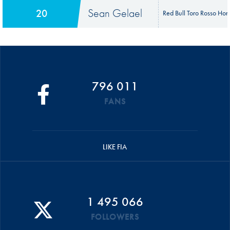
Sean Gelael
20
Red Bull Toro Rosso Ho
796 011
FANS
LIKE FIA
1 495 066
FOLLOWERS